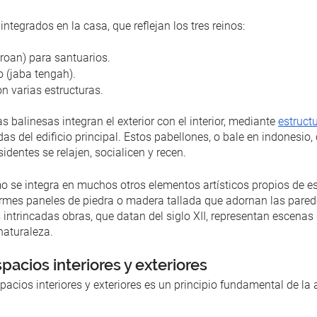
 integrados en la casa, que reflejan los tres reinos:
jeroan) para santuarios.
o (jaba tengah).
on varias estructuras.
alinesas integran el exterior con el interior, mediante 
estruct
 del edificio principal. Estos pabellones, o bale en indonesio,
identes se relajen, socialicen y recen.
 se integra en muchos otros elementos artísticos propios de est
rmes paneles de piedra o madera tallada que adornan las parede
s intrincadas obras, que datan del siglo XII, representan escenas
naturaleza.
pacios interiores y exteriores
pacios interiores y exteriores es un principio fundamental de la 