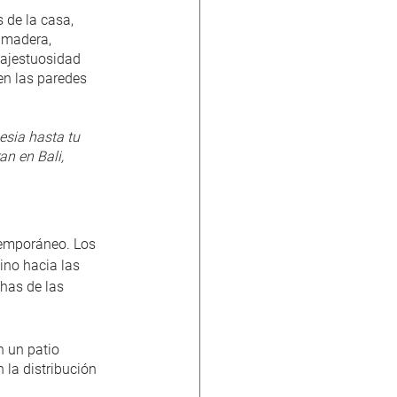
 de la casa, 
 madera, 
majestuosidad 
en las paredes 
esia hasta tu 
n en Bali, 
ntemporáneo. Los 
ino hacia las 
has de las 
 un patio 
 la distribución 