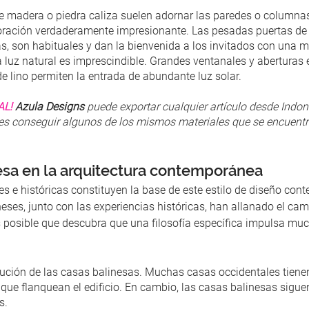
e madera o piedra caliza suelen adornar las paredes o columnas
ración verdaderamente impresionante. Las pesadas puertas de
s, son habituales y dan la bienvenida a los invitados con una 
la luz natural es imprescindible. Grandes ventanales y aberturas 
de lino permiten la entrada de abundante luz solar.
AL!
Azula Designs
puede exportar cualquier artículo desde Indon
eres conseguir algunos de los mismos materiales que se encuentra
nesa en la arquitectura contemporánea
les e históricas constituyen la base de este estilo de diseño co
neses, junto con las experiencias históricas, han allanado el cam
 posible que descubra que una filosofía específica impulsa muc
bución de las casas balinesas. Muchas casas occidentales tienen
 que flanquean el edificio. En cambio, las casas balinesas siguen
s.