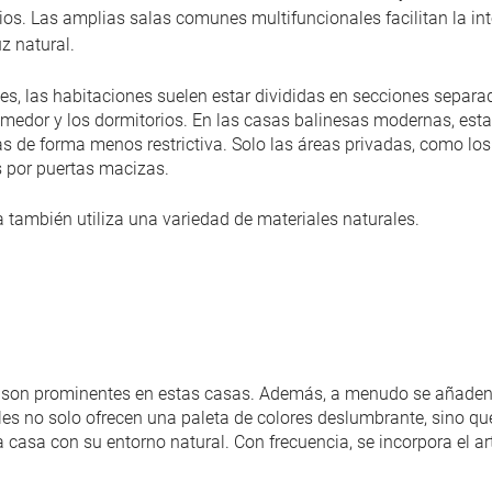
os. Las amplias salas comunes multifuncionales facilitan la int
z natural.
es, las habitaciones suelen estar divididas en secciones separa
 comedor y los dormitorios. En las casas balinesas modernas, est
 de forma menos restrictiva. Solo las áreas privadas, como los 
 por puertas macizas.
a también utiliza una variedad de materiales naturales.
 son prominentes en estas casas. Además, a menudo se añaden
les no solo ofrecen una paleta de colores deslumbrante, sino qu
a casa con su entorno natural. Con frecuencia, se incorpora el art