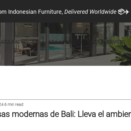
om Indonesian Furniture,
Delivered Worldwide
📦✈️
AZULA ADVANTAGE
AZULA PROCESS
AZULA SERVICES
cal Look
Announcements
Furniture
24
6 min read
as modernas de Bali: Lleva el ambien