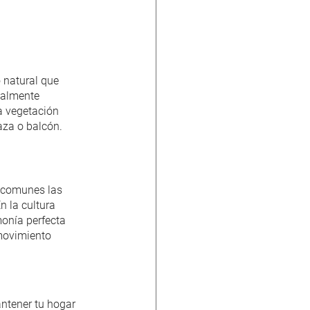
 natural que 
ialmente 
la vegetación 
aza o balcón.
 comunes las 
n la cultura 
monía perfecta 
 movimiento 
ntener tu hogar 