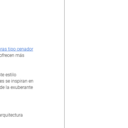
uras tipo cenador
 ofrecen más 
e estilo 
s se inspiran en 
 de la exuberante 
arquitectura 