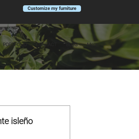
Customize my furniture
PORTFOLIO
CONTACT
BLOG
More
te isleño