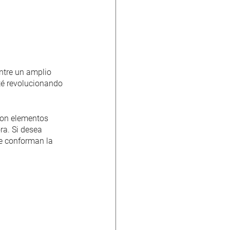
ntre un amplio 
sté revolucionando 
con elementos 
a. Si desea 
ue conforman la 